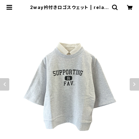
2way衿付きロゴスウェット | relaxi
ng.R BASE