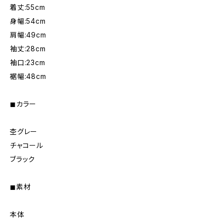
着丈:55cm
身幅:54cm
肩幅:49cm
袖丈:28cm
袖口:23cm
裾幅:48cm
◼︎カラー
杢グレー
チャコール
ブラック
◼︎素材
本体