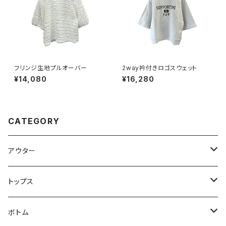
フリンジ生地プルオーバー
2way衿付きロゴスウェット
¥14,080
¥16,280
CATEGORY
アウター
コート
トップス
ジャケット
Tシャツ/カットソー
ボトム