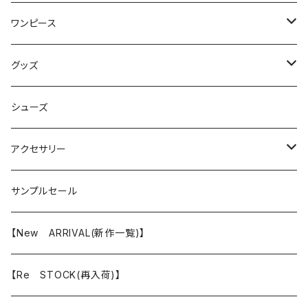
カーディガン
シャツ/ブラウス
スカート
ワンピース
ブルゾン
ニット
パンツ
オールインワン
グッズ
トレーナー
ワンピース
バッグ
シューズ
その他
アクセサリー
ピアス/イヤリング
サンプルセール
ピアス
リング
【New ARRIVAL(新作一覧)】
イヤリング
ネックレス
【Re STOCK(再入荷)】